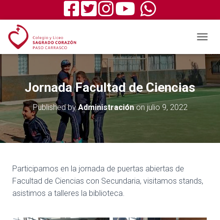
T
O
G
G
L
Jornada Facultad de Ciencias
E
N
Published by
Administración
on
julio 9, 2022
A
V
I
G
A
T
I
Participamos en la jornada de puertas abiertas de
O
Facultad de Ciencias con Secundaria, visitamos stands,
N
asistimos a talleres la biblioteca.