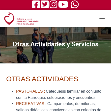
T
O
G
G
L
Otras Actividades y Servicios
E
N
A
V
I
G
A
OTRAS ACTIVIDADES
T
I
O
PASTORALES :
Catequesis familiar en conjunto
N
con la Parroquia, celebraciones y encuentros
RECREATIVAS :
Campamentos, dormilonas,
salidas didácticas, convivencias con colegios de